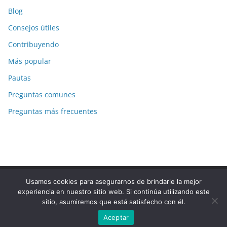
Blog
Consejos útiles
Contribuyendo
Más popular
Pautas
Preguntas comunes
Preguntas más frecuentes
Usamos cookies para asegurarnos de brindarle la mejor
Copyright © 2026
La-Respuesta.com
. Todos los derechos
experiencia en nuestro sitio web. Si continúa utilizando este
reservados.
sitio, asumiremos que está satisfecho con él.
Tema:
ColorMag
por ThemeGrill. Funciona con
WordPress
.
Aceptar