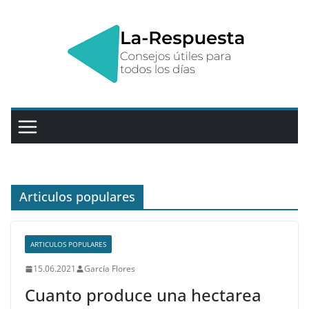
Saltar
al
contenido
Articulos populares
ARTICULOS POPULARES
15.06.2021
García Flores
Cuanto produce una hectarea