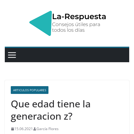
Saltar
al
contenido
ARTICULOS POPULARES
Que edad tiene la
generacion z?
15.06.2021
García Flores