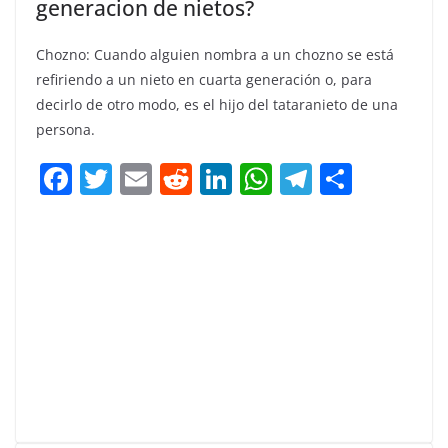
generacion de nietos?
Chozno: Cuando alguien nombra a un chozno se está
refiriendo a un nieto en cuarta generación o, para
decirlo de otro modo, es el hijo del tataranieto de una
persona.
F
T
E
R
Li
W
T
C
a
w
m
e
n
h
el
o
c
itt
ai
d
k
at
e
m
e
er
l
di
e
s
gr
p
b
t
dI
A
a
ar
o
n
p
m
tir
o
p
k