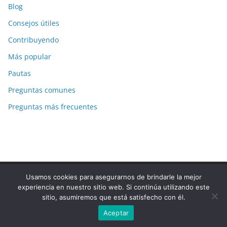
Blog
Consejos útiles
Contribuyendo
Más popular
Pautas
Preguntas comunes
Preguntas más frecuentes
Usamos cookies para asegurarnos de brindarle la mejor
Copyright © 2026
La-Respuesta.com
. Todos los derechos
experiencia en nuestro sitio web. Si continúa utilizando este
reservados.
sitio, asumiremos que está satisfecho con él.
Tema:
ColorMag
por ThemeGrill. Funciona con
WordPress
.
Aceptar