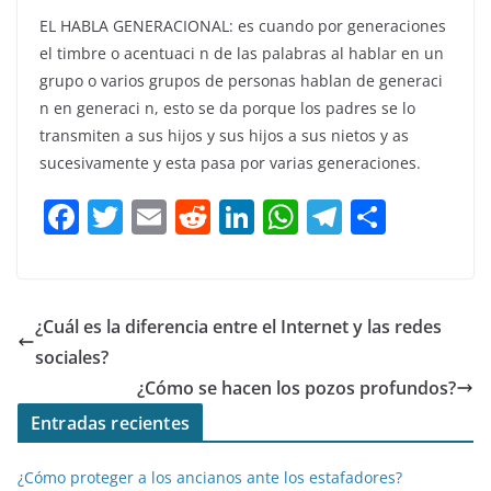
EL HABLA GENERACIONAL: es cuando por generaciones
el timbre o acentuaci n de las palabras al hablar en un
grupo o varios grupos de personas hablan de generaci
n en generaci n, esto se da porque los padres se lo
transmiten a sus hijos y sus hijos a sus nietos y as
sucesivamente y esta pasa por varias generaciones.
F
T
E
R
Li
W
T
C
a
w
m
e
n
h
el
o
c
itt
ai
d
k
at
e
m
e
er
l
di
e
s
gr
p
¿Cuál es la diferencia entre el Internet y las redes
b
t
dI
A
a
ar
sociales?
o
n
p
m
tir
¿Cómo se hacen los pozos profundos?
o
p
Entradas recientes
k
¿Cómo proteger a los ancianos ante los estafadores?