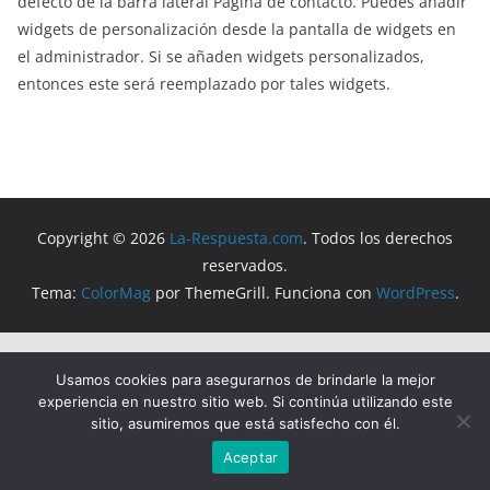
defecto de la barra lateral Página de contacto. Puedes añadir
widgets de personalización desde la pantalla de widgets en
el administrador. Si se añaden widgets personalizados,
entonces este será reemplazado por tales widgets.
Copyright © 2026
La-Respuesta.com
. Todos los derechos
reservados.
Tema:
ColorMag
por ThemeGrill. Funciona con
WordPress
.
Usamos cookies para asegurarnos de brindarle la mejor
experiencia en nuestro sitio web. Si continúa utilizando este
sitio, asumiremos que está satisfecho con él.
Aceptar