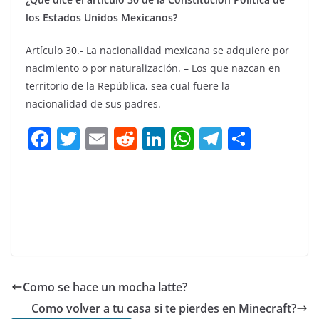
los Estados Unidos Mexicanos?
Artículo 30.- La nacionalidad mexicana se adquiere por
nacimiento o por naturalización. – Los que nazcan en
territorio de la República, sea cual fuere la
nacionalidad de sus padres.
F
T
E
R
Li
W
T
C
a
w
m
e
n
h
el
o
c
itt
ai
d
k
at
e
m
e
er
l
di
e
s
gr
p
b
t
dI
A
a
ar
o
n
p
m
tir
o
p
Como se hace un mocha latte?
k
Como volver a tu casa si te pierdes en Minecraft?