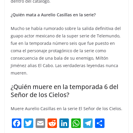
dentro del catálogo.
¿Quién mata a Aurelio Casillas en la serie?
Mucho se había rumorado sobre la salida definitiva del
guapo actor mexicano de la super serie de Telemundo,
fue en la temporada número seis que fue puesto en
coma el personaje protagónico de la serie como
consecuencia de una bala de su enemigo, Miltón
Jiménez alias El Cabo. Las verdaderas leyendas nunca
mueren.
¿Quién muere en la temporada 6 del
Señor de los Cielos?
Muere Aurelio Casillas en la serie El Señor de los Cielos.
F
T
E
R
Li
W
T
C
a
w
m
e
n
h
el
o