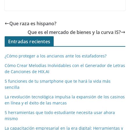
a
w
m
e
n
h
el
o
c
itt
ai
d
k
at
e
m
e
er
l
di
e
s
gr
p
Que raza es hispano?
b
t
dI
A
a
ar
Que es el mercado de bienes y la curva IS?
o
n
p
m
tir
Entradas recientes
o
p
¿Cómo proteger a los ancianos ante los estafadores?
k
Cómo Crear Melodías Inolvidables con el Generador de Letras
de Canciones de HIX.AI
5 funciones de tu smartphone que te hará la vida más
sencilla
La revolución tecnológica impulsa la expansión de los casinos
en línea y el éxito de las marcas
5 herramientas que todo estudiante necesita usar ahora
mismo
La capacitación empresarial en la era digital: Herramientas y