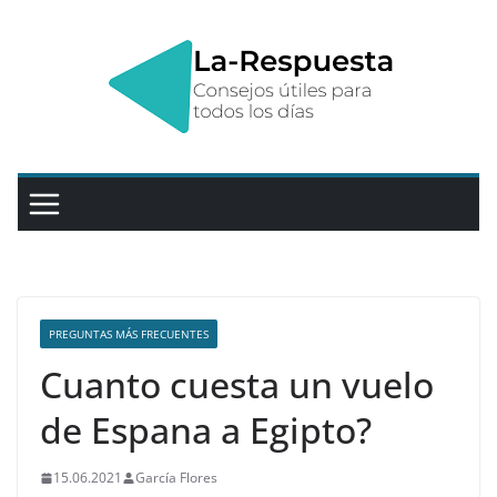
Saltar
al
contenido
PREGUNTAS MÁS FRECUENTES
Cuanto cuesta un vuelo
de Espana a Egipto?
15.06.2021
García Flores