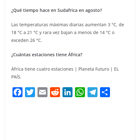
¿Qué tiempo hace en Sudafrica en agosto?
Las temperaturas máximas diarias aumentan 3 °C, de
18 °C a 21 °C y rara vez bajan a menos de 14 °C o
exceden 26 °C.
¿Cuántas estaciones tiene África?
África tiene cuatro estaciones | Planeta Futuro | EL
PAÍS.
F
T
E
R
Li
W
T
C
a
w
m
e
n
h
el
o
c
itt
ai
d
k
at
e
m
e
er
l
di
e
s
gr
p
b
t
dI
A
a
ar