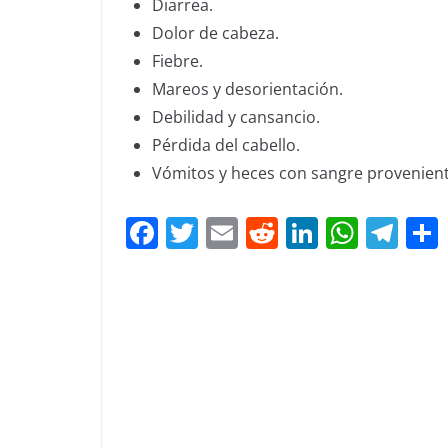
Diarrea.
Dolor de cabeza.
Fiebre.
Mareos y desorientación.
Debilidad y cansancio.
Pérdida del cabello.
Vómitos y heces con sangre provenient
F
T
E
R
Li
W
T
a
w
m
e
n
h
el
c
itt
ai
d
k
at
e
e
er
l
di
e
s
gr
b
t
dI
A
a
o
n
p
m
o
p