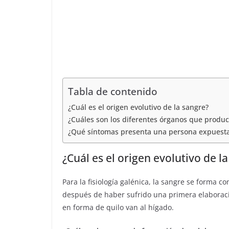
C
t
e
t
l
o
d
s
e
m
I
A
g
p
n
p
r
a
p
a
r
Tabla de contenido
m
t
¿Cuál es el origen evolutivo de la sangre?
¿Cuáles son los diferentes órganos que produc
i
¿Qué síntomas presenta una persona expuesta
r
¿Cuál es el origen evolutivo de l
Para la fisiología galénica, la sangre se forma c
después de haber sufrido una primera elaboración
en forma de quilo van al hígado.