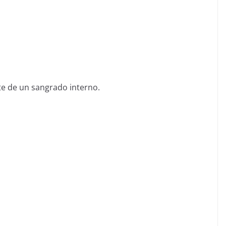
e de un sangrado interno.
C
o
m
p
ar
tir