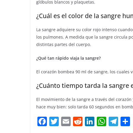
glóbulos blancos y plaquetas.
¿Cuál es el color de la sangre h
La sangre adquiere su color rojo intenso cuando
los pulmones. A medida que la sangre circula po
distintas partes del cuerpo.
¿Qué tan rápido viaja la sangre?
El corazón bombea 90 ml de sangre, los cuales v
¿Cuánto tiempo tarda la sangre e
El movimiento de la sangre a través del corazón y
hace muy bien: solo tarda 60 segundos en bombe
F
T
E
R
Li
W
T
a
w
m
e
n
h
el