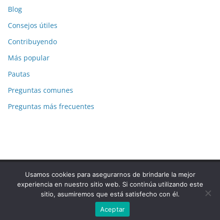
Blog
Consejos útiles
Contribuyendo
Más popular
Pautas
Preguntas comunes
Preguntas más frecuentes
Usamos cookies para asegurarnos de brindarle la mejor
Copyright © 2026
La-Respuesta.com
. Todos los derechos
experiencia en nuestro sitio web. Si continúa utilizando este
reservados.
sitio, asumiremos que está satisfecho con él.
Tema:
ColorMag
por ThemeGrill. Funciona con
WordPress
.
Aceptar