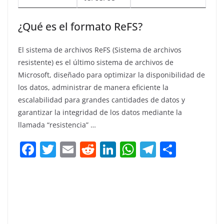
¿Qué es el formato ReFS?
El sistema de archivos ReFS (Sistema de archivos
resistente) es el último sistema de archivos de
Microsoft, diseñado para optimizar la disponibilidad de
los datos, administrar de manera eficiente la
escalabilidad para grandes cantidades de datos y
garantizar la integridad de los datos mediante la
llamada “resistencia” …
F
T
E
R
Li
W
T
C
a
w
m
e
n
h
el
o
c
itt
ai
d
k
at
e
m
e
er
l
di
e
s
gr
p
b
t
dI
A
a
ar