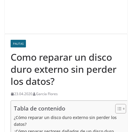
o
n
p
m
tir
o
p
k
PAUTAS
Como reparar un disco
duro externo sin perder
los datos?
23.04.2020
García Flores
Tabla de contenido
¿Cómo reparar un disco duro externo sin perder los
datos?
¿Cómo reparar sectores dañados de un disco duro