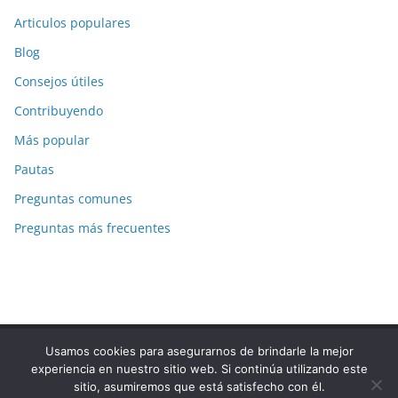
Articulos populares
Blog
Consejos útiles
Contribuyendo
Más popular
Pautas
Preguntas comunes
Preguntas más frecuentes
Usamos cookies para asegurarnos de brindarle la mejor
Copyright © 2026
La-Respuesta.com
. Todos los derechos
experiencia en nuestro sitio web. Si continúa utilizando este
reservados.
sitio, asumiremos que está satisfecho con él.