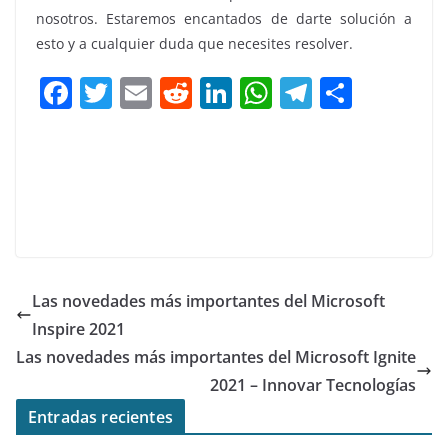
nosotros. Estaremos encantados de darte solución a
esto y a cualquier duda que necesites resolver.
F
T
E
R
Li
W
T
C
a
w
m
e
n
h
el
o
c
itt
ai
d
k
at
e
m
e
er
l
di
e
s
gr
p
b
t
dI
A
a
ar
o
n
p
m
tir
o
p
Las novedades más importantes del Microsoft
k
Inspire 2021
Las novedades más importantes del Microsoft Ignite
2021 – Innovar Tecnologías
Entradas recientes