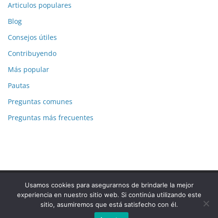
Articulos populares
Blog
Consejos útiles
Contribuyendo
Más popular
Pautas
Preguntas comunes
Preguntas más frecuentes
Usamos cookies para asegurarnos de brindarle la mejor
Copyright © 2026
La-Respuesta.com
. Todos los derechos
experiencia en nuestro sitio web. Si continúa utilizando este
reservados.
sitio, asumiremos que está satisfecho con él.
Tema:
ColorMag
por ThemeGrill. Funciona con
WordPress
.