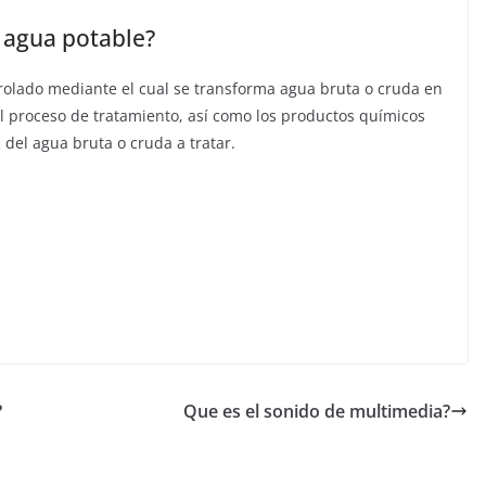
r agua potable?
trolado mediante el cual se transforma agua bruta o cruda en
el proceso de tratamiento, así como los productos químicos
 del agua bruta o cruda a tratar.
C
o
m
p
ar
tir
?
Que es el sonido de multimedia?