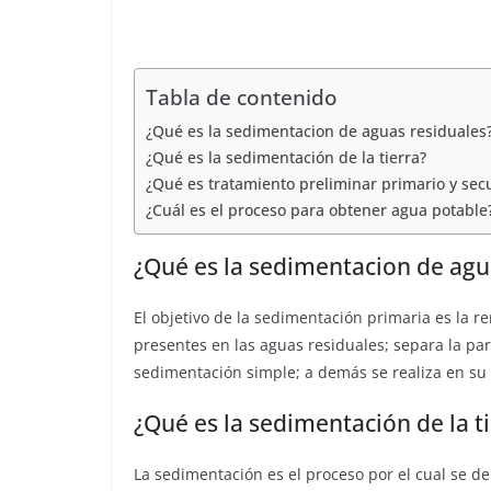
C
t
e
t
l
o
d
s
e
m
I
Tabla de contenido
A
g
p
n
¿Qué es la sedimentacion de aguas residuales
p
r
a
¿Qué es la sedimentación de la tierra?
p
a
¿Qué es tratamiento preliminar primario y sec
r
¿Cuál es el proceso para obtener agua potable
m
t
¿Qué es la sedimentacion de agu
i
r
El objetivo de la sedimentación primaria es la r
presentes en las aguas residuales; separa la par
sedimentación simple; a demás se realiza en su 
¿Qué es la sedimentación de la t
La sedimentación es el proceso por el cual se de