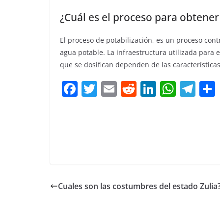
¿Cuál es el proceso para obtene
El proceso de potabilización, es un proceso con
agua potable. La infraestructura utilizada para 
que se dosifican dependen de las características
F
T
E
R
Li
W
T
a
w
m
e
n
h
el
c
itt
ai
d
k
at
e
e
er
l
di
e
s
gr
b
t
dI
A
a
o
n
p
m
o
p
Cuales son las costumbres del estado Zulia
k