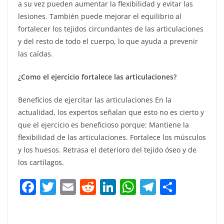
a su vez pueden aumentar la flexibilidad y evitar las
lesiones. También puede mejorar el equilibrio al
fortalecer los tejidos circundantes de las articulaciones
y del resto de todo el cuerpo, lo que ayuda a prevenir
las caídas.
¿Como el ejercicio fortalece las articulaciones?
Beneficios de ejercitar las articulaciones En la
actualidad, los expertos señalan que esto no es cierto y
que el ejercicio es beneficioso porque: Mantiene la
flexibilidad de las articulaciones. Fortalece los músculos
y los huesos. Retrasa el deterioro del tejido óseo y de
los cartílagos.
F
T
E
R
Li
W
T
C
a
w
m
e
n
h
el
o
c
itt
ai
d
k
at
e
m