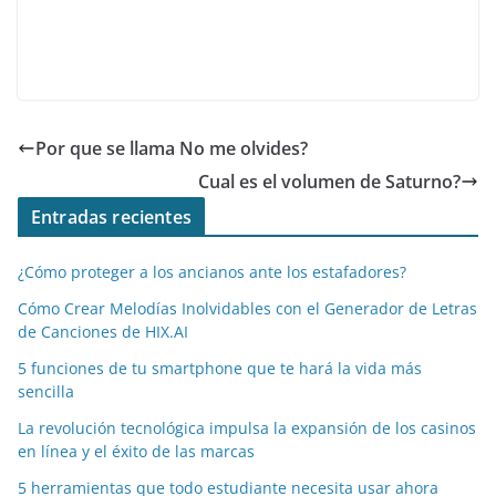
e
er
l
di
e
s
gr
p
b
t
dI
A
a
ar
o
n
p
m
tir
o
p
Por que se llama No me olvides?
k
Cual es el volumen de Saturno?
Entradas recientes
¿Cómo proteger a los ancianos ante los estafadores?
Cómo Crear Melodías Inolvidables con el Generador de Letras
de Canciones de HIX.AI
5 funciones de tu smartphone que te hará la vida más
sencilla
La revolución tecnológica impulsa la expansión de los casinos
en línea y el éxito de las marcas
5 herramientas que todo estudiante necesita usar ahora