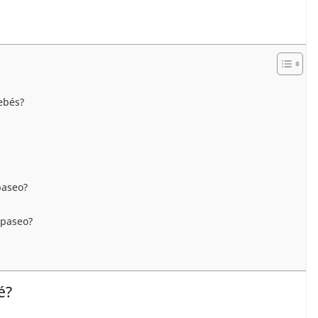
ebés?
paseo?
 paseo?
é?