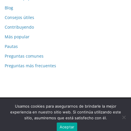
Blog
Consejos útiles
Contribuyendo
Más popular
Pautas
Preguntas comunes
Preguntas más frecuentes
Usamos cookies para asegurarnos de brindarle la mejor
Copyright © 2026
La-Respuesta.com
. Todos los derechos
experiencia en nuestro sitio web. Si continúa utilizando este
reservados.
sitio, asumiremos que está satisfecho con él.
Tema:
ColorMag
por ThemeGrill. Funciona con
WordPress
.
Aceptar