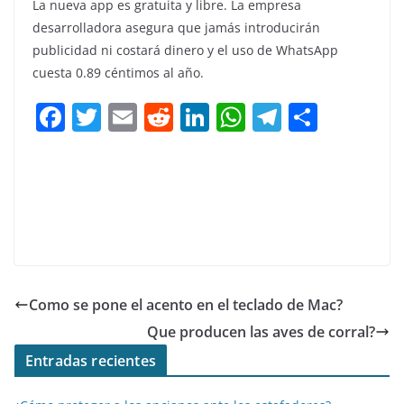
La nueva app es gratuita y libre. La empresa
desarrolladora asegura que jamás introducirán
publicidad ni costará dinero y el uso de WhatsApp
cuesta 0.89 céntimos al año.
F
T
E
R
Li
W
T
C
a
w
m
e
n
h
el
o
c
itt
ai
d
k
at
e
m
e
er
l
di
e
s
gr
p
b
t
dI
A
a
ar
o
n
p
m
tir
o
p
Como se pone el acento en el teclado de Mac?
k
Que producen las aves de corral?
Entradas recientes