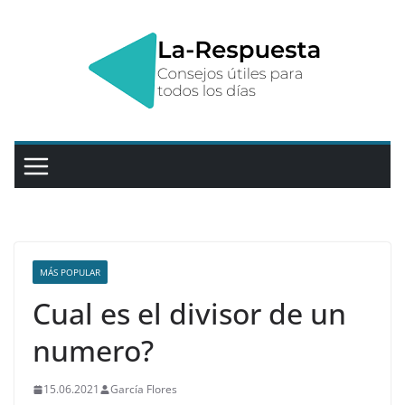
Saltar
al
contenido
MÁS POPULAR
Cual es el divisor de un
numero?
15.06.2021
García Flores