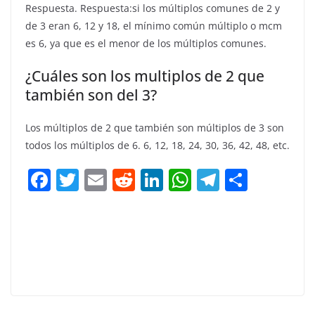
Respuesta. Respuesta:si los múltiplos comunes de 2 y
de 3 eran 6, 12 y 18, el mínimo común múltiplo o mcm
es 6, ya que es el menor de los múltiplos comunes.
¿Cuáles son los multiplos de 2 que
también son del 3?
Los múltiplos de 2 que también son múltiplos de 3 son
todos los múltiplos de 6. 6, 12, 18, 24, 30, 36, 42, 48, etc.
F
T
E
R
Li
W
T
C
a
w
m
e
n
h
el
o
c
itt
ai
d
k
at
e
m
e
er
l
di
e
s
gr
p
b
t
dI
A
a
ar
o
n
p
m
tir
o
p