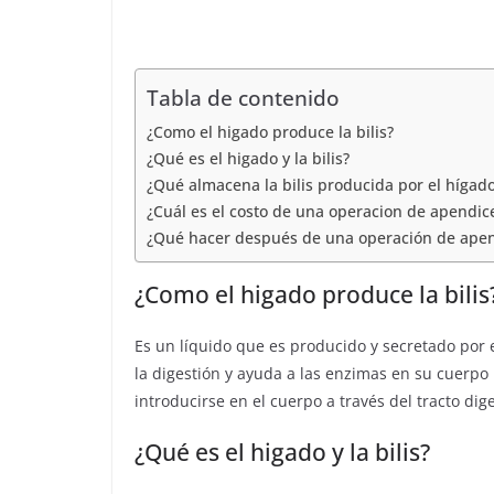
C
t
e
t
l
o
d
s
e
m
I
Tabla de contenido
A
g
p
n
¿Como el higado produce la bilis?
p
r
a
¿Qué es el higado y la bilis?
p
a
¿Qué almacena la bilis producida por el hígad
r
¿Cuál es el costo de una operacion de apendic
m
t
¿Qué hacer después de una operación de apend
i
¿Como el higado produce la bilis
r
Es un líquido que es producido y secretado por e
la digestión y ayuda a las enzimas en su cuerp
introducirse en el cuerpo a través del tracto dige
¿Qué es el higado y la bilis?