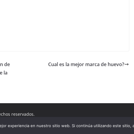
C
o
m
p
ar
tir
on de
Cual es la mejor marca de huevo?
e la
echos reservados.
dPress
.
or experiencia en nuestro sitio web. Si continúa utilizando este sitio,