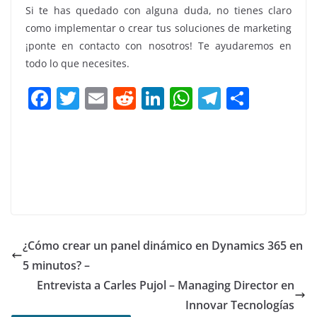
Si te has quedado con alguna duda, no tienes claro
como implementar o crear tus soluciones de marketing
¡
ponte en contacto con nosotros
! Te ayudaremos en
todo lo que necesites.
F
T
E
R
Li
W
T
C
a
w
m
e
n
h
el
o
c
itt
ai
d
k
at
e
m
e
er
l
di
e
s
gr
p
b
t
dI
A
a
ar
o
n
p
m
tir
o
p
¿Cómo crear un panel dinámico en Dynamics 365 en
k
5 minutos? –
Entrevista a Carles Pujol – Managing Director en
Innovar Tecnologías