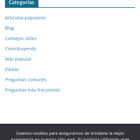
Categorías
Articulos populares
Blog
Consejos útiles
Contribuyendo
Más popular
Pautas
Preguntas comunes
Preguntas más frecuentes
Usamos cookies para asegurarnos de brindarle la mejor
Copyright © 2026
La-Respuesta.com
. Todos los derechos
experiencia en nuestro sitio web. Si continúa utilizando este