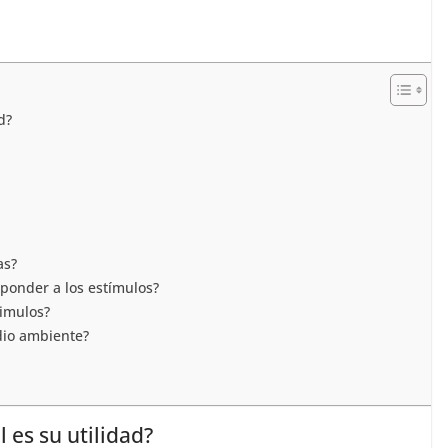
d?
as?
sponder a los estímulos?
timulos?
dio ambiente?
 es su utilidad?