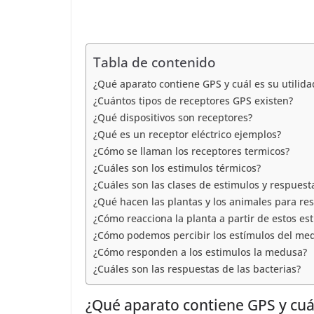
C
t
e
t
l
o
d
s
e
m
I
Tabla de contenido
A
g
p
n
¿Qué aparato contiene GPS y cuál es su utilida
p
r
a
¿Cuántos tipos de receptores GPS existen?
p
a
¿Qué dispositivos son receptores?
r
¿Qué es un receptor eléctrico ejemplos?
m
t
¿Cómo se llaman los receptores termicos?
¿Cuáles son los estimulos térmicos?
i
¿Cuáles son las clases de estimulos y respuest
r
¿Qué hacen las plantas y los animales para re
¿Cómo reacciona la planta a partir de estos es
¿Cómo podemos percibir los estímulos del me
¿Cómo responden a los estimulos la medusa?
¿Cuáles son las respuestas de las bacterias?
¿Qué aparato contiene GPS y cuál