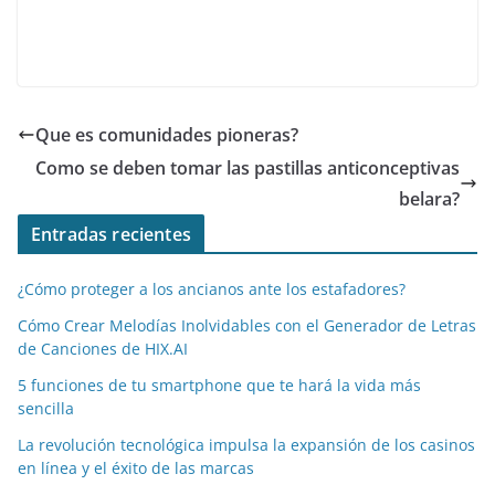
e
er
l
di
e
s
gr
p
b
t
dI
A
a
ar
o
n
p
m
tir
o
p
Que es comunidades pioneras?
k
Como se deben tomar las pastillas anticonceptivas
belara?
Entradas recientes
¿Cómo proteger a los ancianos ante los estafadores?
Cómo Crear Melodías Inolvidables con el Generador de Letras
de Canciones de HIX.AI
5 funciones de tu smartphone que te hará la vida más
sencilla
La revolución tecnológica impulsa la expansión de los casinos
en línea y el éxito de las marcas