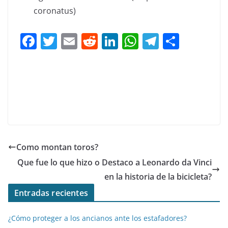
coronatus)
F
T
E
R
Li
W
T
C
a
w
m
e
n
h
el
o
c
itt
ai
d
k
at
e
m
e
er
l
di
e
s
gr
p
b
t
dI
A
a
ar
o
n
p
m
tir
o
p
Como montan toros?
k
Que fue lo que hizo o Destaco a Leonardo da Vinci
en la historia de la bicicleta?
Entradas recientes
¿Cómo proteger a los ancianos ante los estafadores?