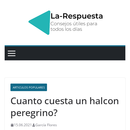
Saltar
al
contenido
ARTICULOS POPULARES
Cuanto cuesta un halcon
peregrino?
15.06.2021
García Flores