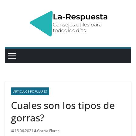
Saltar
al
contenido
ARTICULOS POPULARES
Cuales son los tipos de
gorras?
15.06.2021
García Flores