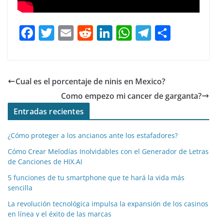
F
T
E
R
Li
W
T
C
a
w
m
e
n
h
el
o
c
itt
ai
d
k
at
e
m
e
er
l
di
e
s
gr
p
Cual es el porcentaje de ninis en Mexico?
b
t
dI
A
a
ar
Como empezo mi cancer de garganta?
o
n
p
m
tir
Entradas recientes
o
p
¿Cómo proteger a los ancianos ante los estafadores?
k
Cómo Crear Melodías Inolvidables con el Generador de Letras
de Canciones de HIX.AI
5 funciones de tu smartphone que te hará la vida más
sencilla
La revolución tecnológica impulsa la expansión de los casinos
en línea y el éxito de las marcas