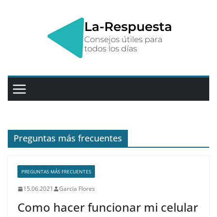
Saltar
al
contenido
Preguntas más frecuentes
PREGUNTAS MÁS FRECUENTES
15.06.2021
García Flores
Como hacer funcionar mi celular