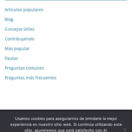
Articulos populares
Blog
Consejos útiles
Contribuyendo
Más popular
Pautas
Preguntas comunes
Preguntas más frecuentes
Usamos cookies para asegurarnos de brindarle la mejor
Copyright © 2026
La-Respuesta.com
. Todos los derechos
experiencia en nuestro sitio web. Si continúa utilizando este
reservados.
sitio, asumiremos que está satisfecho con él.